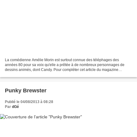
La comédienne Amélie Morin est surtout connue des téléphages des
années 80 pour sa voix qu'elle a prêtée à de nombreux personnages de
dessins animés, dont Candy. Pour compléter cet article du magazine
Animeland n° 24 (été 1996), rappelons qu'Amélie Morin...
Punky Brewster
Publié le 04/08/2013 à 08:28
Par
dGé