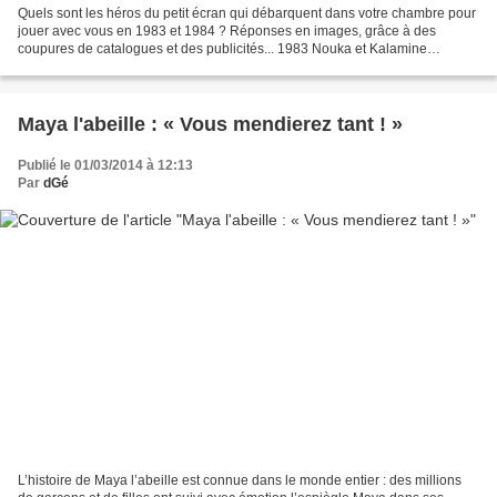
Quels sont les héros du petit écran qui débarquent dans votre chambre pour
jouer avec vous en 1983 et 1984 ? Réponses en images, grâce à des
coupures de catalogues et des publicités... 1983 Nouka et Kalamine
descendent du village dans les nuages pour...
Maya l'abeille : « Vous mendierez tant ! »
Publié le 01/03/2014 à 12:13
Par
dGé
L’histoire de Maya l’abeille est connue dans le monde entier : des millions