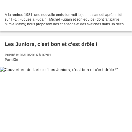
A la rentrée 1981, une nouvelle émission voit le jour le samedi après-midi
sur TF1 : Fugues à Fugain . Michel Fugain et son équipe (dont fait partie
Mimie Mathy) nous proposent des chansons et des sketches dans un décor
de café-théâtre. Cette agréable...
Les Juniors, c'est bon et c'est drôle !
Publié le 06/10/2016 à 07:01
Par
dGé