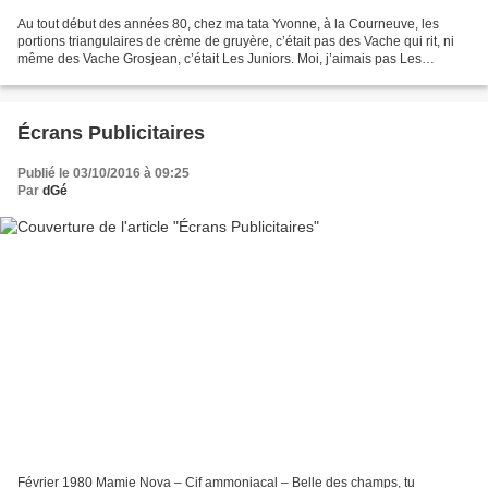
Au tout début des années 80, chez ma tata Yvonne, à la Courneuve, les
portions triangulaires de crème de gruyère, c’était pas des Vache qui rit, ni
même des Vache Grosjean, c’était Les Juniors. Moi, j’aimais pas Les
Juniors, je trouvais la texture farineuse,...
Écrans Publicitaires
Publié le 03/10/2016 à 09:25
Par
dGé
Février 1980 Mamie Nova – Cif ammoniacal – Belle des champs, tu