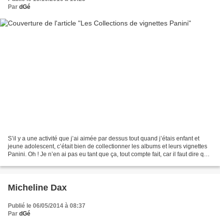
Par
dGé
S’il y a une activité que j’ai aimée par dessus tout quand j’étais enfant et
jeune adolescent, c’était bien de collectionner les albums et leurs vignettes
Panini. Oh ! Je n’en ai pas eu tant que ça, tout compte fait, car il faut dire que
ça pouvait revenir...
Micheline Dax
Publié le 06/05/2014 à 08:37
Par
dGé