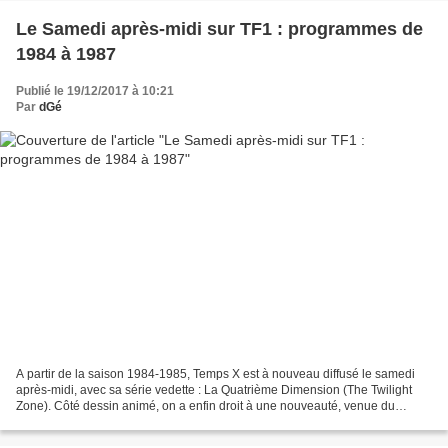
Le Samedi après-midi sur TF1 : programmes de
1984 à 1987
Publié le 19/12/2017 à 10:21
Par
dGé
A partir de la saison 1984-1985, Temps X est à nouveau diffusé le samedi
après-midi, avec sa série vedette : La Quatrième Dimension (The Twilight
Zone). Côté dessin animé, on a enfin droit à une nouveauté, venue du
Japon, Le Merveilleux Voyage de Nils...