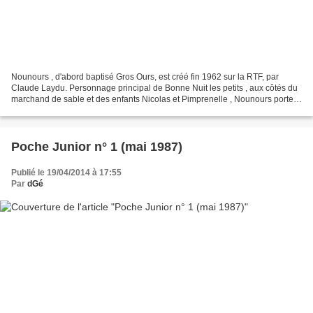
Nounours , d'abord baptisé Gros Ours, est créé fin 1962 sur la RTF, par
Claude Laydu. Personnage principal de Bonne Nuit les petits , aux côtés du
marchand de sable et des enfants Nicolas et Pimprenelle , Nounours porte
l'immense responsabilité de devoir...
Poche Junior n° 1 (mai 1987)
Publié le 19/04/2014 à 17:55
Par
dGé