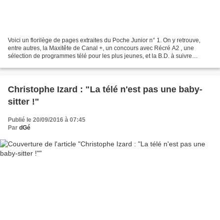
Voici un florilège de pages extraites du Poche Junior n° 1. On y retrouve,
entre autres, la Maxitête de Canal +, un concours avec Récré A2 , une
sélection de programmes télé pour les plus jeunes, et la B.D. à suivre
chaque semaine (ici, il s’agit de Jayce...
Christophe Izard : "La télé n'est pas une baby-
sitter !"
Publié le 20/09/2016 à 07:45
Par
dGé