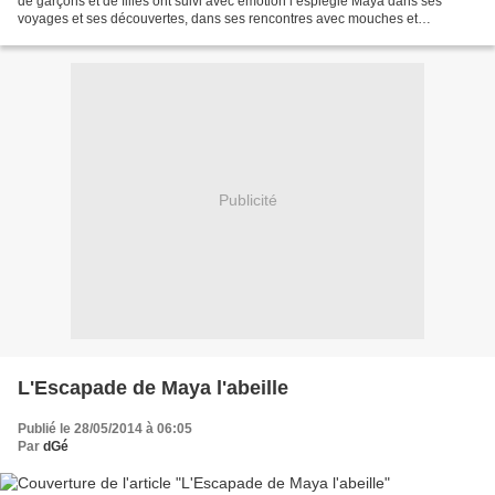
de garçons et de filles ont suivi avec émotion l’espiègle Maya dans ses
voyages et ses découvertes, dans ses rencontres avec mouches et
scarabées, sauterelles et papillons. D’abord...
Publicité
L'Escapade de Maya l'abeille
Publié le 28/05/2014 à 06:05
Par
dGé