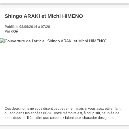
grandes vedettes venues de TF1, des...
Shingo ARAKI et Michi HIMENO
Publié le 03/06/2014 à 07:20
Par
dGé
Ces deux noms ne vous disent peut-être rien, mais si vous avez été enfant
ou ado dans les années 80-90, votre mémoire est, à coup sûr, peuplée de
leurs dessins. Il faut dire que ces deux talentueux character designers
(concepteurs graphiques de personnages)...