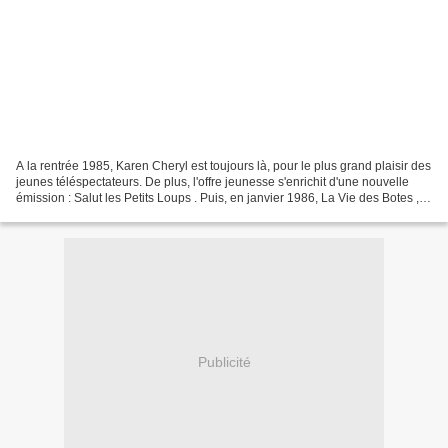
A la rentrée 1985, Karen Cheryl est toujours là, pour le plus grand plaisir des
jeunes téléspectateurs. De plus, l'offre jeunesse s'enrichit d'une nouvelle
émission : Salut les Petits Loups . Puis, en janvier 1986, La Vie des Botes ,
une émission de Jean...
Publicité