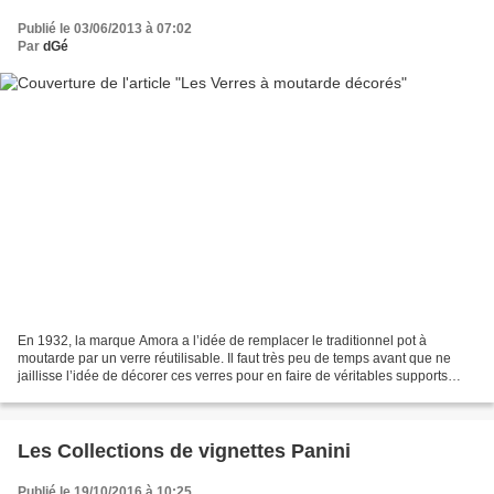
Publié le 03/06/2013 à 07:02
Par
dGé
En 1932, la marque Amora a l’idée de remplacer le traditionnel pot à
moutarde par un verre réutilisable. Il faut très peu de temps avant que ne
jaillisse l’idée de décorer ces verres pour en faire de véritables supports
publicitaires ostentatoires (oui,...
Les Collections de vignettes Panini
Publié le 19/10/2016 à 10:25