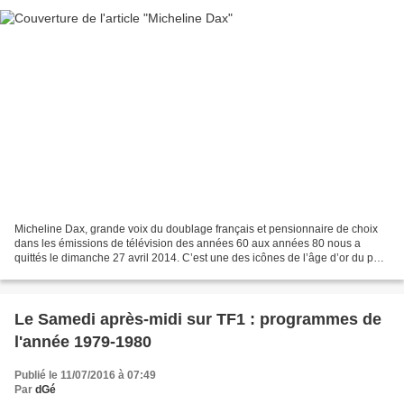
Micheline Dax, grande voix du doublage français et pensionnaire de choix
dans les émissions de télévision des années 60 aux années 80 nous a
quittés le dimanche 27 avril 2014. C’est une des icônes de l’âge d’or du petit
écran qui disparaît… Direct Matin,...
Le Samedi après-midi sur TF1 : programmes de
l'année 1979-1980
Publié le 11/07/2016 à 07:49
Par
dGé