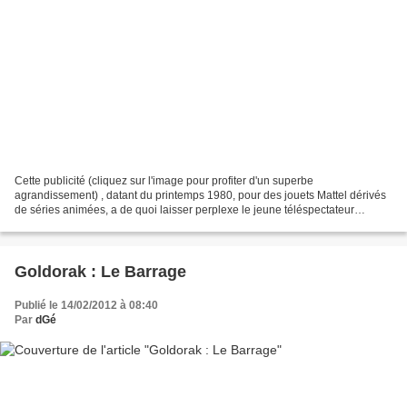
Cette publicité (cliquez sur l'image pour profiter d'un superbe
agrandissement) , datant du printemps 1980, pour des jouets Mattel dérivés
de séries animées, a de quoi laisser perplexe le jeune téléspectateur
français fan de Goldorak . D'où sortent donc...
Goldorak : Le Barrage
Publié le 14/02/2012 à 08:40
Par
dGé