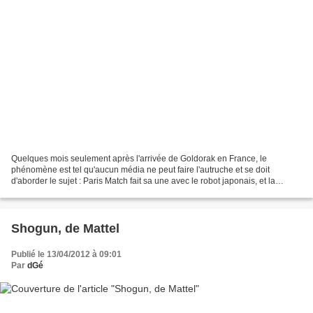
Quelques mois seulement après l'arrivée de Goldorak en France, le
phénomène est tel qu'aucun média ne peut faire l'autruche et se doit
d'aborder le sujet : Paris Match fait sa une avec le robot japonais, et la
rédaction de Pif Gadget lance un sondage...
Shogun, de Mattel
Publié le 13/04/2012 à 09:01
Par
dGé