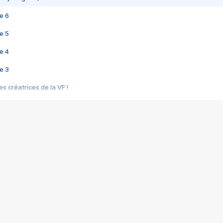
e 6
e 5
e 4
e 3
s créatrices de la VF !
e 2
e 1
e Mektoub My Love arrive enfin ! Rencontre avec Shaïn Boumedine et Sal
i : après Toni en famille
elle réalise le bouleversant Dites lui que je l'aime
ais ! Rencontre autour de Vie privée de Rebecca Zlotowski
 de Marguerite, Grave... Rencontre avec Ella Rumpf