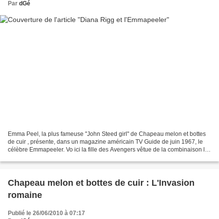
Par
dGé
Emma Peel, la plus fameuse "John Steed girl" de Chapeau melon et bottes
de cuir , présente, dans un magazine américain TV Guide de juin 1967, le
célèbre Emmapeeler. Vo ici la fille des Avengers vêtue de la combinaison la
plus groovy de votre écran de...
Chapeau melon et bottes de cuir : L'Invasion
romaine
Publié le 26/06/2010 à 07:17