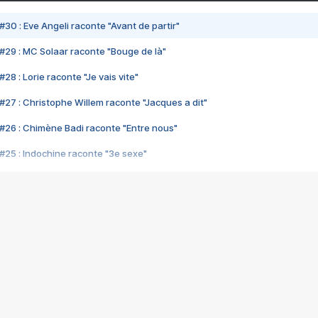
#30 : Eve Angeli raconte "Avant de partir"
#29 : MC Solaar raconte "Bouge de là"
28 : Lorie raconte "Je vais vite"
#27 : Christophe Willem raconte "Jacques a dit"
#26 : Chimène Badi raconte "Entre nous"
#25 : Indochine raconte "3e sexe"
#24 : Zaho raconte "C'est chelou"
#23 : Patrick Bruel raconte "Au café des délices"
#22 : Kyo raconte "Le chemin"
#21 : Nolwenn Leroy raconte "Cassé"
#20 : Patrick Hernandez raconte "Born to be alive"
#19 : Lorie raconte "Près de moi"