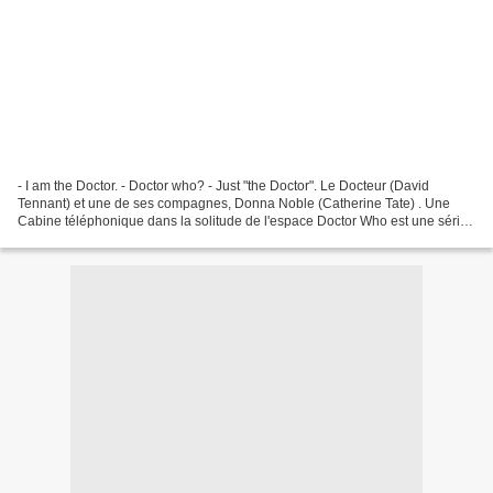
- I am the Doctor. - Doctor who? - Just "the Doctor". Le Docteur (David
Tennant) et une de ses compagnes, Donna Noble (Catherine Tate) . Une
Cabine téléphonique dans la solitude de l'espace Doctor Who est une série
britannique de science-fiction, créée...