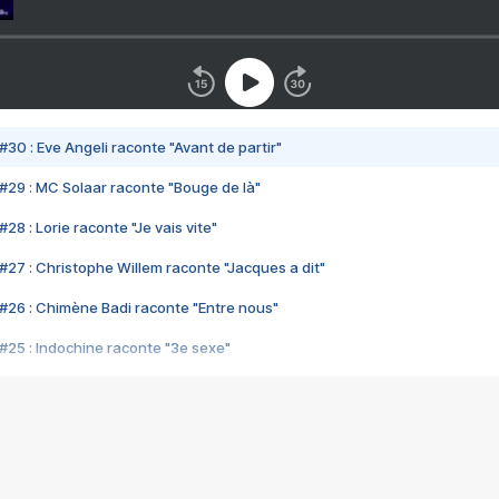
#30 : Eve Angeli raconte "Avant de partir"
#29 : MC Solaar raconte "Bouge de là"
28 : Lorie raconte "Je vais vite"
#27 : Christophe Willem raconte "Jacques a dit"
#26 : Chimène Badi raconte "Entre nous"
#25 : Indochine raconte "3e sexe"
#24 : Zaho raconte "C'est chelou"
#23 : Patrick Bruel raconte "Au café des délices"
#22 : Kyo raconte "Le chemin"