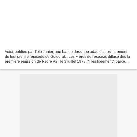
Voici, publiée par Télé Junior, une bande dessinée adaptée très librement
du tout premier épisode de Goldorak , Les Frères de l'espace, diffusé dès la
première émission de Récré A2 , le 3 juillet 1978. "Très librement", parce
que dans le dessin animé,...