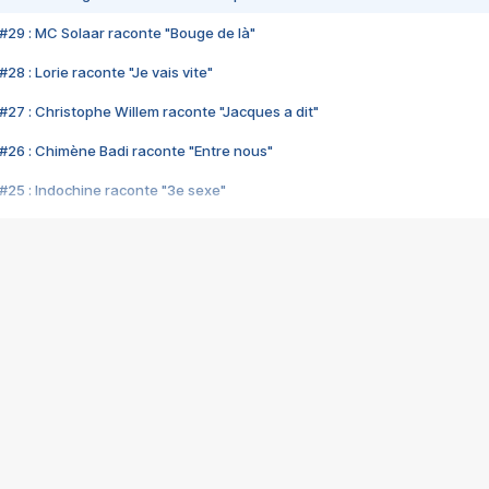
#29 : MC Solaar raconte "Bouge de là"
28 : Lorie raconte "Je vais vite"
#27 : Christophe Willem raconte "Jacques a dit"
#26 : Chimène Badi raconte "Entre nous"
#25 : Indochine raconte "3e sexe"
#24 : Zaho raconte "C'est chelou"
#23 : Patrick Bruel raconte "Au café des délices"
#22 : Kyo raconte "Le chemin"
#21 : Nolwenn Leroy raconte "Cassé"
#20 : Patrick Hernandez raconte "Born to be alive"
#19 : Lorie raconte "Près de moi"
#18 : Michael Jones raconte "A nos actes manqués" (avec Jean-Jacque