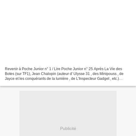
Revenir à Poche Junior n° 1 / Lire Poche Junior n° 25 Après La Vie des
Botes (sur TF1), Jean Chalopin (auteur d' Ulysse 31 , des Minipouss , de
Jayce et les conquérants de la lumière , de L'Inspecteur Gadget , etc.)
propose, sur M6, La Lucarne d'Amilcar...
Publicité