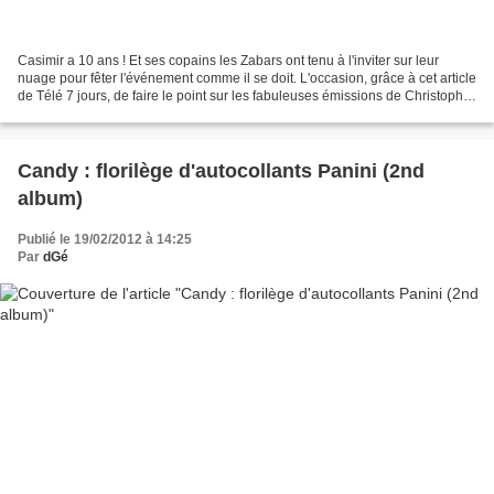
Casimir a 10 ans ! Et ses copains les Zabars ont tenu à l'inviter sur leur
nuage pour fêter l'événement comme il se doit. L'occasion, grâce à cet article
de Télé 7 jours, de faire le point sur les fabuleuses émissions de Christophe
Izard et sur les non...
Candy : florilège d'autocollants Panini (2nd
album)
Publié le 19/02/2012 à 14:25
Par
dGé