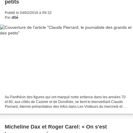
petits
Publié le 04/02/2016 à 09:32
Par
dGé
Au Panthéon des figures qui ont marqué notre enfance dans les années 70
et 80, aux côtés de Casimir et de Dorothée, se tient le bienveillant Claude
Pierrard, éternel présentateur des Infos dans Les Visiteurs du mercredi et de
Croques vacances en compagnie...
Micheline Dax et Roger Carel: « On s'est