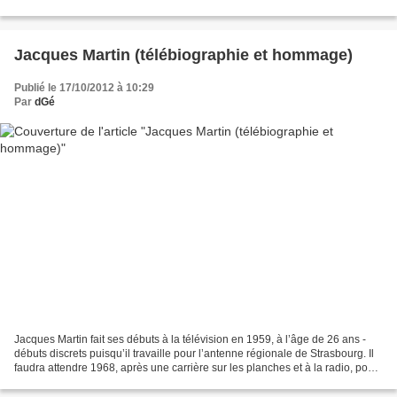
Panini. Pour mémoire, voici l'histoire...
Jacques Martin (télébiographie et hommage)
Publié le 17/10/2012 à 10:29
Par
dGé
Jacques Martin fait ses débuts à la télévision en 1959, à l’âge de 26 ans -
débuts discrets puisqu’il travaille pour l’antenne régionale de Strasbourg. Il
faudra attendre 1968, après une carrière sur les planches et à la radio, pour
que la France entière...