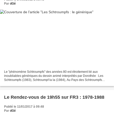
Par
dGé
Le "phénomène Schtroumpfs" des années 80 est étroitement lié aux
inoubliables génériques du dessin animé interprétés par Dorothée : Les
Schtroumpfs (1983), Schtroumpf la la (1984), Au Pays des Schtroumpfs
(1986). Notons que ce dernier générique n'est...
Le Rendez-vous de 19h55 sur FR3 : 1978-1988
Publié le 11/01/2017 à 09:48
Par
dGé