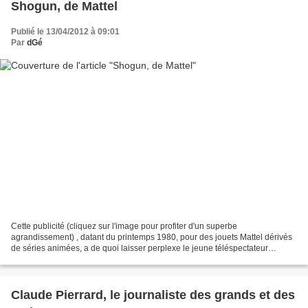
Shogun, de Mattel
Publié le 13/04/2012 à 09:01
Par
dGé
Cette publicité (cliquez sur l'image pour profiter d'un superbe
agrandissement) , datant du printemps 1980, pour des jouets Mattel dérivés
de séries animées, a de quoi laisser perplexe le jeune téléspectateur
français fan de Goldorak . D'où sortent donc...
Claude Pierrard, le journaliste des grands et des