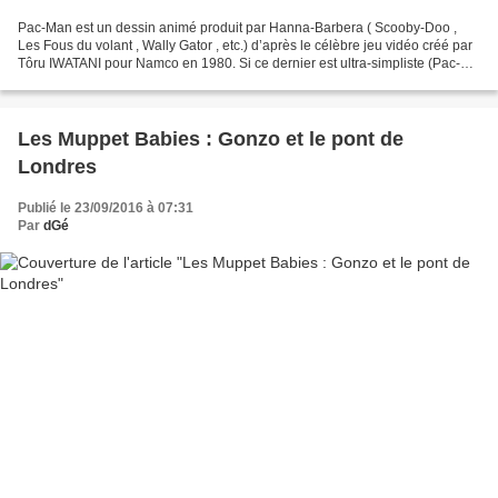
Pac-Man est un dessin animé produit par Hanna-Barbera ( Scooby-Doo ,
Les Fous du volant , Wally Gator , etc.) d’après le célèbre jeu vidéo créé par
Tôru IWATANI pour Namco en 1980. Si ce dernier est ultra-simpliste (Pac-
Man, boule jaune anthropomorphe,...
Les Muppet Babies : Gonzo et le pont de
Londres
Publié le 23/09/2016 à 07:31
Par
dGé