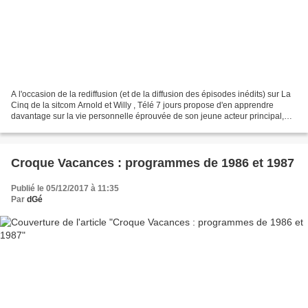
A l'occasion de la rediffusion (et de la diffusion des épisodes inédits) sur La
Cinq de la sitcom Arnold et Willy , Télé 7 jours propose d'en apprendre
davantage sur la vie personnelle éprouvée de son jeune acteur principal,
Gary Coleman... Dans la série,...
Croque Vacances : programmes de 1986 et 1987
Publié le 05/12/2017 à 11:35
Par
dGé