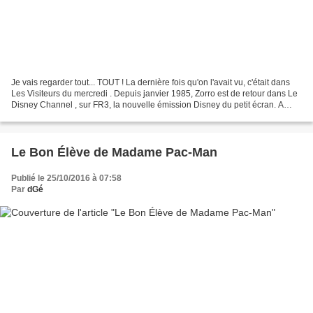
Je vais regarder tout... TOUT ! La dernière fois qu'on l'avait vu, c'était dans
Les Visiteurs du mercredi . Depuis janvier 1985, Zorro est de retour dans Le
Disney Channel , sur FR3, la nouvelle émission Disney du petit écran. A
cette occasion, Télé 7...
Le Bon Élève de Madame Pac-Man
Publié le 25/10/2016 à 07:58
Par
dGé