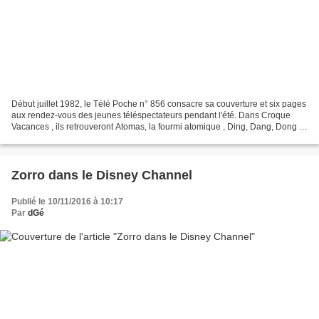
Début juillet 1982, le Télé Poche n° 856 consacre sa couverture et six pages
aux rendez-vous des jeunes téléspectateurs pendant l'été. Dans Croque
Vacances , ils retrouveront Atomas, la fourmi atomique , Ding, Dang, Dong ,
Hure, Lu et Berlu , Maya l'abeille...
Zorro dans le Disney Channel
Publié le 10/11/2016 à 10:17
Par
dGé