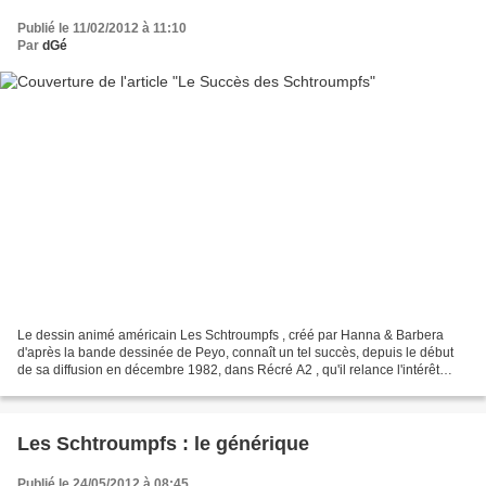
Publié le 11/02/2012 à 11:10
Par
dGé
Le dessin animé américain Les Schtroumpfs , créé par Hanna & Barbera
d'après la bande dessinée de Peyo, connaît un tel succès, depuis le début
de sa diffusion en décembre 1982, dans Récré A2 , qu'il relance l'intérêt
pour les albums BD originaux et engendre...
Les Schtroumpfs : le générique
Publié le 24/05/2012 à 08:45