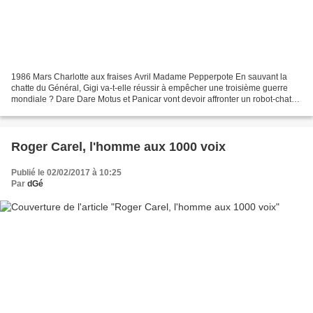
1986 Mars Charlotte aux fraises Avril Madame Pepperpote En sauvant la
chatte du Général, Gigi va-t-elle réussir à empêcher une troisième guerre
mondiale ? Dare Dare Motus et Panicar vont devoir affronter un robot-chat
mis au point par l'infâme baron Dovert....
Roger Carel, l'homme aux 1000 voix
Publié le 02/02/2017 à 10:25
Par
dGé