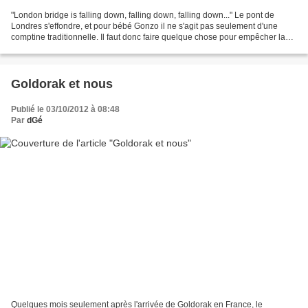
"London bridge is falling down, falling down, falling down..." Le pont de
Londres s'effondre, et pour bébé Gonzo il ne s'agit pas seulement d'une
comptine traditionnelle. Il faut donc faire quelque chose pour empêcher la
catastrophe ! Ce petit livre superbement...
Goldorak et nous
Publié le 03/10/2012 à 08:48
Par
dGé
Quelques mois seulement après l'arrivée de Goldorak en France, le