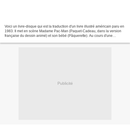
Voici un livre-disque qui est la traduction d'un livre illustré américain paru en
1983. Il met en scène Madame Pac-Man (Paquet-Cadeau, dans la version
française du dessin animé) et son bébé (Pâquerette). Au cours d'une
promenade, la maman transmet quelque...
Publicité