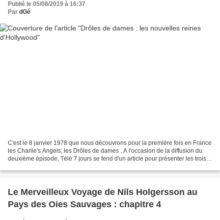
Publié le 05/08/2019 à 16:37
Par
dGé
C'est le 8 janvier 1978 que nous découvrons pour la première fois en France
les Charlie's Angels, les Drôles de dames . A l'occasion de la diffusion du
deuxième épisode, Télé 7 jours se fend d'un article pour présenter les trois
actrices composant la...
Le Merveilleux Voyage de Nils Holgersson au
Pays des Oies Sauvages : chapitre 4