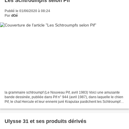
Les Schtroumpfs selon Pif
Publié le 01/06/2020 à 08:24
Par
dGé
la grammaire schtroumpf (Le Nouveau Pif, avril 1983) Voici une amusante
bande dessinée, publiée dans Pif n° 944 (avril 1987), dans laquelle le chien
Pif, le chat Hercule et leur ennemi juré Krapulax pastichent les Schtroumpfs,
Azraël et Gargamel. Le scénario...
Ulysse 31 et ses produits dérivés