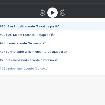
#30 : Eve Angeli raconte "Avant de partir"
#29 : MC Solaar raconte "Bouge de là"
28 : Lorie raconte "Je vais vite"
#27 : Christophe Willem raconte "Jacques a dit"
#26 : Chimène Badi raconte "Entre nous"
#25 : Indochine raconte "3e sexe"
#24 : Zaho raconte "C'est chelou"
#23 : Patrick Bruel raconte "Au café des délices"
#22 : Kyo raconte "Le chemin"
#21 : Nolwenn Leroy raconte "Cassé"