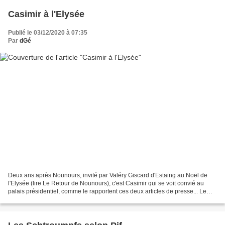
Casimir à l'Elysée
Publié le 03/12/2020 à 07:35
Par
dGé
Deux ans après Nounours, invité par Valéry Giscard d'Estaing au Noël de
l'Elysée (lire Le Retour de Nounours), c'est Casimir qui se voit convié au
palais présidentiel, comme le rapportent ces deux articles de presse... Le
Figaro (décembre 1976) Le célèbre...