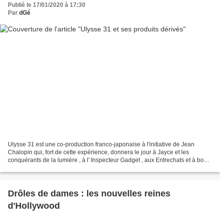
Publié le 17/01/2020 à 17:30
Par
dGé
Ulysse 31 est une co-production franco-japonaise à l'initiative de Jean
Chalopin qui, fort de cette expérience, donnera le jour à Jayce et les
conquérants de la lumière , à l' Inspecteur Gadget , aux Entrechats et à bon
nombre d'autres succès. Cette série...
Drôles de dames : les nouvelles reines
d'Hollywood