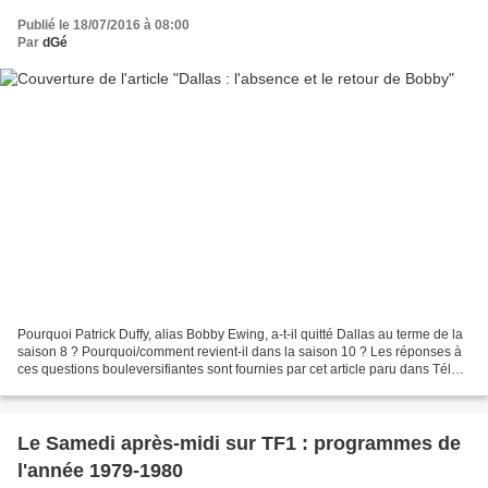
Publié le 18/07/2016 à 08:00
Par
dGé
Pourquoi Patrick Duffy, alias Bobby Ewing, a-t-il quitté Dallas au terme de la
saison 8 ? Pourquoi/comment revient-il dans la saison 10 ? Les réponses à
ces questions bouleversifiantes sont fournies par cet article paru dans Télé
Poche en février 198...
Le Samedi après-midi sur TF1 : programmes de
l'année 1979-1980