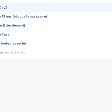
 DayZ
 a 13 ans (et vous l'avez ignoré)
e (littéralement)
im Rayan
 toutes les règles
s les jeux vidéo
us choquant de Rockstar ? - Le scandale BULLY
e plus moche de Steam
du RÊVE tourne au CAUCHEMAR
pendant 8 heures
it… à tort
umiliés par un jeu vidéo