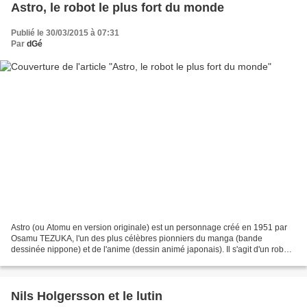
Astro, le robot le plus fort du monde
Publié le 30/03/2015 à 07:31
Par
dGé
Astro (ou Atomu en version originale) est un personnage créé en 1951 par
Osamu TEZUKA, l'un des plus célèbres pionniers du manga (bande
dessinée nippone) et de l'anime (dessin animé japonais). Il s'agit d'un robot
à l'apparence infantile créé par un savant...
Nils Holgersson et le lutin