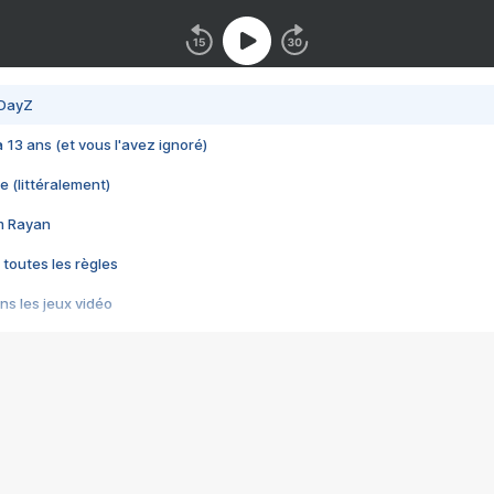
 DayZ
 a 13 ans (et vous l'avez ignoré)
e (littéralement)
im Rayan
 toutes les règles
s les jeux vidéo
us choquant de Rockstar ? - Le scandale BULLY
e plus moche de Steam
du RÊVE tourne au CAUCHEMAR
pendant 8 heures