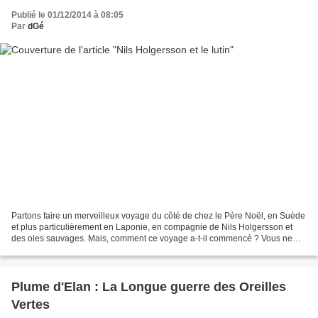
Publié le 01/12/2014 à 08:05
Par
dGé
Partons faire un merveilleux voyage du côté de chez le Père Noël, en Suède
et plus particulièrement en Laponie, en compagnie de Nils Holgersson et
des oies sauvages. Mais, comment ce voyage a-t-il commencé ? Vous ne
vous en souvenez plus ? Bien, ce joli...
Plume d'Elan : La Longue guerre des Oreilles
Vertes