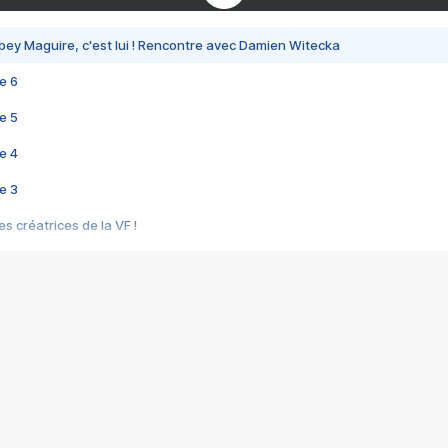
bey Maguire, c'est lui ! Rencontre avec Damien Witecka
e 6
e 5
e 4
e 3
s créatrices de la VF !
e 2
e 1
e Mektoub My Love arrive enfin ! Rencontre avec Shaïn Boumedine et Sal
i : après Toni en famille
elle réalise le bouleversant Dites lui que je l'aime
ais ! Rencontre autour de Vie privée de Rebecca Zlotowski