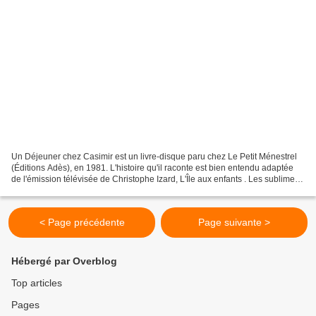
Un Déjeuner chez Casimir est un livre-disque paru chez Le Petit Ménestrel
(Éditions Adès), en 1981. L'histoire qu'il raconte est bien entendu adaptée
de l'émission télévisée de Christophe Izard, L'Île aux enfants . Les sublimes
illustrations sont signées...
< Page précédente
Page suivante >
Hébergé par Overblog
Top articles
Pages