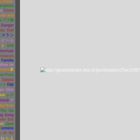
Croque-
acances
as
Dame
ocks and
ルプス物
Danger
nd Roll
.
スラン
ンボール
イト
Emi
trechats
hisseurs
 Famille
tôme de
uisses
家
Les Fous
e
Galaxy
ジイ
Gigi
en Girls
ine
レデ
Heidi
ア
an from
The Six
ng Kong
 une fois
et
Jane
 lumière
 et les
ねらえ