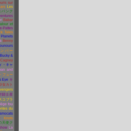
uris sur
ars
Les
スパンク
ventures
er
Babar
alour et
e-Pattes
k Tales
f Planets
a
Benny
sounours
ボンバー
Bucky &
Cagney
ィ・キャ
man and
・
フュー
s Eye
キ
少女カト
vengers
聖闘士星
スコブラ
lège fou
ntes du
smocats
t
Knots
の天使ク
 show
La