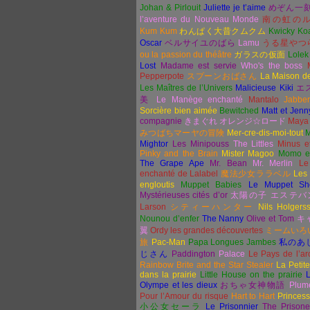
Johan & Pirlouit
Juliette je t’aime
めぞん一
l’aventure du Nouveau Monde
南の虹の
Kum Kum
わんぱく大昔クムクム
Kwicky Ko
Oscar
ベルサイユのばら
Lamu
うる星やつ
ou la passion du théâtre
ガラスの仮面
Lolek
Lost
Madame est servie
Who's the boss
Pepperpote
スプーンおばさん
La Maison d
Les Maîtres de l’Univers
Malicieuse Kiki
エ
美
Le Manège enchanté
Mantalo
Jabbe
Sorcière bien aimée
Bewitched
Matt et Jenn
compagnie
きまぐれ
オレンジ☆ロード
Maya 
みつばちマーヤの冒険
Mer-cre-dis-moi-tout
M
Mightor
Les Minipouss
The Littles
Minus e
Pinky and the Brain
Mister Magoo
Momo et
The Grape Ape
Mr. Bean
Mr. Merlin
Le
enchanté de Lalabel
魔法少女ララベル
Les
engloutis
Muppet Babies
Le Muppet Sh
Mystérieuses cités d’or
太陽の子
エステバ
Larson
シティーハンター
Nils Holgers
Nounou d’enfer
The Nanny
Olive et Tom
キ
翼
Ordy les grandes découvertes
ミームいろ
旅
Pac-Man
Papa Longues Jambes
私のあ
じさん
Paddington
Palace
Le Pays de l’arc
Rainbow Brite and the Star Stealer
La Petit
dans la prairie
Little House on the prairie
L
Olympe et les dieux
おちゃ女神物語
Plum
Pour l’Amour du risque
Hart to Hart
Princes
小公女セーラ
Le Prisonnier
The Prisone