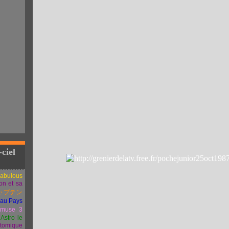
-ciel
Fabulous
ion et sa
ャプテン
 au Pays
muse 3
Astro le
atomique