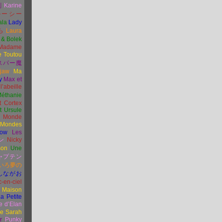
刻
Karine
ルーシー
ala
Lady
ら
Laura
 & Bolek
Madame
e Toutou
スパー魔
rjaw
Ma
y
Max et
l’abeille
éthanie
t Cortex
 Ursule
 Monde
 Mondes
ow
Les
ン
Nicky
son
Une
ャプテン
いろ夢の
しながお
-en-ciel
e Maison
a Petite
e d’Elan
se Sarah
r
Punky