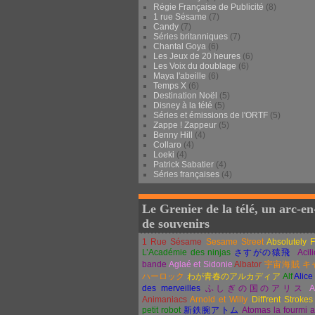
Régie Française de Publicité
(8)
1 rue Sésame
(7)
Candy
(7)
Séries britanniques
(7)
Chantal Goya
(6)
Les Jeux de 20 heures
(6)
Les Voix du doublage
(6)
Maya l'abeille
(6)
Temps X
(6)
Destination Noël
(5)
Disney à la télé
(5)
Séries et émissions de l'ORTF
(5)
Zappe ! Zappeur
(5)
Benny Hill
(4)
Collaro
(4)
Loeki
(4)
Patrick Sabatier
(4)
Séries françaises
(4)
Le Grenier de la télé, un arc-en
de souvenirs
1 Rue Sésame
Sesame Street
Absolutely 
L’Académie des ninjas
さすがの猿飛
Acil
bande
Aglaé et Sidonie
Albator
宇宙海賊
キ
ハーロック
わが青春のアルカディア
Alf
Alice
des merveilles
ふしぎの国のアリス
A
Animaniacs
Arnold et Willy
Diff'rent Strokes
petit robot
新鉄腕アトム
Atomas la fourmi 