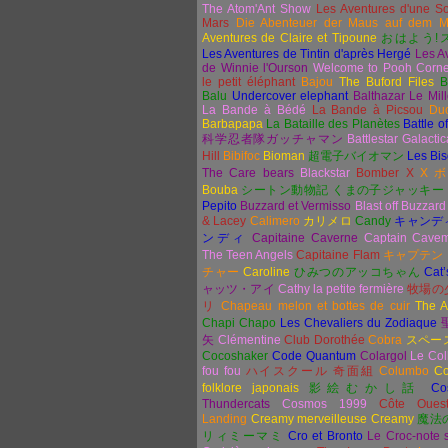
The Atom'Ant Show
Les Aventures d'une So
Mars
Die Abenteuer der Maus auf dem M
Aventures de Claire et Tipoune
おはよ
う
!
Les Aventures de Tintin d'après Hergé
Les A
de Winnie l'Ourson
Welcome to Pooh Corn
le petit éléphant
Bajou
The Buford Files
B
Balu
Undercover elephant
Balthazar Le Mill
La Bande à Bédé
La Bande à Picsou
Duc
Barbapapa
La Bataille des Planètes
Battle o
科学忍者隊ガッチャマン
Battlestar Galactic
Hill
Bibifoc
Bioman
超電子バイオマン
Les Bi
The Care bears
Blackstar
Bomber X
X
Bouba
シートン動物記 くまの子ジャッキー
Pepito
Buzzard et Vermisso
Blast off Buzzard
& Lacey
Calimero
カリメロ
Candy
キャンデ
ンディ
Capitaine Caverne
Captain Cave
The Teen Angels
Capitaine Flam
キャプテン
チャー
Caroline
ひみつのアッコちゃん
Cat’
ャッツ・アイ
Cathy la petite fermière
牧場の
リ
Chapeau melon et bottes de cuir
The A
Chapi Chapo
Les Chevaliers du Zodiaque
矢
Clémentine
Club Dorothée
Cobra
スペー
Cocoshaker
Code Quantum
Colargol
Le Col
fou fou
ハイスクール
奇面組
Columbo
Co
folklore japonais
影絵むかし話
Co
Thundercats
Cosmos 1999
Côte Oues
Landing
Creamy merveilleuse Creamy
魔法
リィミーマミ
Cro et Bronto
Le Croc-note