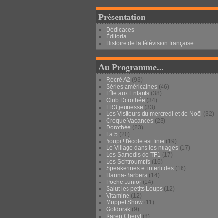
Présentation
Dédicaces
Éditorial
Histoire de la télévision française
Au Programme...
Récré A2
(93)
Séries américaines
(46)
L'Île aux Enfants
(38)
Club Dorothée
(34)
FR3 jeunesse
(33)
Les Visiteurs du mercredi et de Noël
(32)
Croque Vacances
(23)
Dorothée
(23)
La 5
(20)
Youpi ! l'école est finie
(19)
Le Village dans les nuages
(17)
Les Samedis de TF1
(17)
Les Schtroumpfs
(16)
Speakerines et interludes
(16)
Hanna-Barbera
(14)
Poche Junior
(14)
Salut les petits Loups
(12)
Vitamine
(12)
Muppet Show
(11)
Goldorak
(9)
Karen Cheryl
(8)