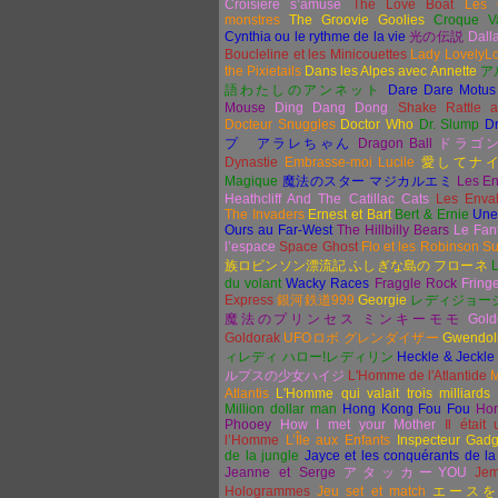
Croisière s’amuse
The Love Boat
Les 
monstres
The Groovie Goolies
Croque V
Cynthia ou le rythme de la vie
光の伝説
Dall
Boucleline et les Minicouettes
Lady LovelyL
the Pixietails
Dans les Alpes avec Annette
ア
語わたしのアンネット
Dare Dare Motus
Mouse
Ding Dang Dong
Shake Rattle a
Docteur Snuggles
Doctor Who
Dr. Slump
Dr
プ
アラレちゃん
Dragon Ball
ドラゴ
Dynastie
Embrasse-moi Lucile
愛してナ
Magique
魔法のスター マジカルエミ
Les En
Heathcliff And The Catillac Cats
Les Enva
The Invaders
Ernest et Bart
Bert & Ernie
Une
Ours au Far-West
The Hillbilly Bears
Le Fan
l’espace
Space Ghost
Flo et les Robinson S
族ロビンソン漂流記 ふしぎな島の フローネ
du volant
Wacky Races
Fraggle Rock
Fring
Express
銀河鉄道
999
Georgie
レディジョー
魔法のプリンセス ミンキ
ーモモ
Gold
Goldorak
UFO
ロボ
グレンダイザー
Gwendol
ィレディ ハロー
!
レディリン
Heckle & Jeckle
ルプスの少女ハイジ
L'Homme de l'Atlantide
M
Atlantis
L'Homme qui valait trois milliards
Million dollar man
Hong Kong Fou Fou
Ho
Phooey
How I met your Mother
Il était
l’Homme
L’Île aux Enfants
Inspecteur Gadg
de la jungle
Jayce et les conquérants de la
Jeanne et Serge
アタッカー
YOU
Jem
Hologrammes
Jeu set et match
エースを