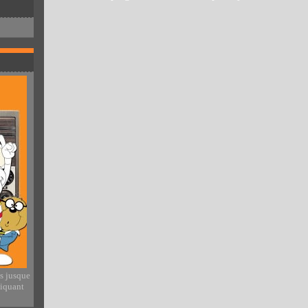
es jusque
liquant