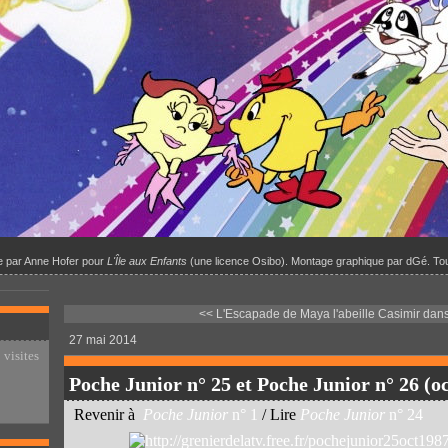
ale par Anne Hofer pour
L'Île aux Enfants
(une licence Osibo). Montage graphique par dGé. Tou
<< L'Escapade de Maya l'abeille
Casimir dans
27 mai 2014
 visites
Poche Junior n° 25 et Poche Junior n° 26 (
Revenir à
Poche Junior
n° 1
/ Lire
Poche Junior
n° 24