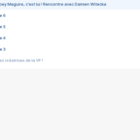
bey Maguire, c'est lui ! Rencontre avec Damien Witecka
e 6
e 5
e 4
e 3
s créatrices de la VF !
e 2
e 1
e Mektoub My Love arrive enfin ! Rencontre avec Shaïn Boumedine et Sal
i : après Toni en famille
elle réalise le bouleversant Dites lui que je l'aime
ais ! Rencontre autour de Vie privée de Rebecca Zlotowski
 de Marguerite, Grave... Rencontre avec Ella Rumpf