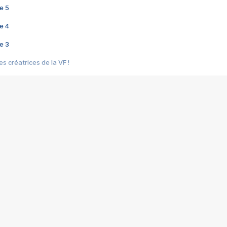
e 5
e 4
e 3
s créatrices de la VF !
e 2
e 1
e Mektoub My Love arrive enfin ! Rencontre avec Shaïn Boumedine et Sal
i : après Toni en famille
elle réalise le bouleversant Dites lui que je l'aime
ais ! Rencontre autour de Vie privée de Rebecca Zlotowski
 de Marguerite, Grave... Rencontre avec Ella Rumpf
 Les Rêveurs, un film intime sur la santé mentale
a avec un film sur le mouvement des Gilets jaunes