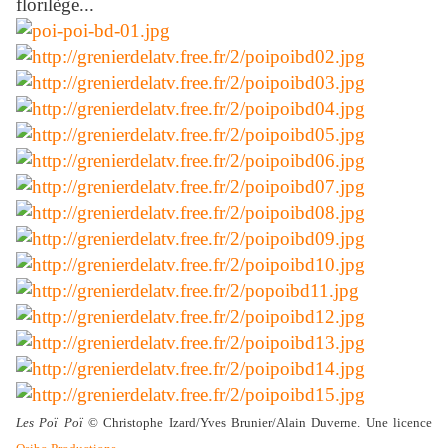
florilège...
Les Poï Poï
© Christophe Izard/Yves Brunier/Alain Duverne. Une licence