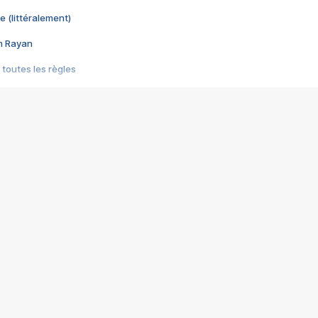
e (littéralement)
im Rayan
 toutes les règles
s les jeux vidéo
us choquant de Rockstar ? - Le scandale BULLY
e plus moche de Steam
du RÊVE tourne au CAUCHEMAR
pendant 8 heures
it… à tort
umiliés par un jeu vidéo
ire - Final Fantasy 8
ti un empire - Age of Empires