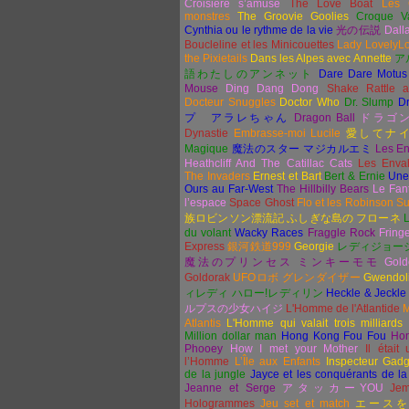
Croisière s’amuse
The Love Boat
Les 
monstres
The Groovie Goolies
Croque V
Cynthia ou le rythme de la vie
光の伝説
Dall
Boucleline et les Minicouettes
Lady LovelyL
the Pixietails
Dans les Alpes avec Annette
ア
語わたしのアンネット
Dare Dare Motus
Mouse
Ding Dang Dong
Shake Rattle a
Docteur Snuggles
Doctor Who
Dr. Slump
Dr
プ
アラレちゃん
Dragon Ball
ドラゴ
Dynastie
Embrasse-moi Lucile
愛してナ
Magique
魔法のスター マジカルエミ
Les En
Heathcliff And The Catillac Cats
Les Enva
The Invaders
Ernest et Bart
Bert & Ernie
Une
Ours au Far-West
The Hillbilly Bears
Le Fan
l’espace
Space Ghost
Flo et les Robinson S
族ロビンソン漂流記 ふしぎな島の フローネ
du volant
Wacky Races
Fraggle Rock
Fring
Express
銀河鉄道
999
Georgie
レディジョー
魔法のプリンセス ミンキ
ーモモ
Gold
Goldorak
UFO
ロボ
グレンダイザー
Gwendol
ィレディ ハロー
!
レディリン
Heckle & Jeckle
ルプスの少女ハイジ
L'Homme de l'Atlantide
M
Atlantis
L'Homme qui valait trois milliards
Million dollar man
Hong Kong Fou Fou
Ho
Phooey
How I met your Mother
Il était
l’Homme
L’Île aux Enfants
Inspecteur Gadg
de la jungle
Jayce et les conquérants de la
Jeanne et Serge
アタッカー
YOU
Jem
Hologrammes
Jeu set et match
エースを