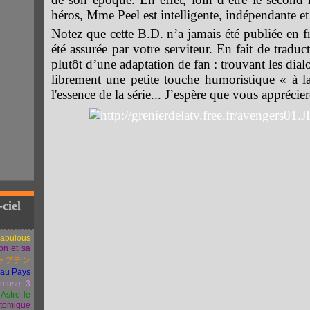
héros, Mme Peel est intelligente, indépendante et 
Notez que cette B.D. n’a jamais été publiée en fr
été assurée par votre serviteur. En fait de traduc
plutôt d’une adaptation de fan : trouvant les dial
librement une petite touche humoristique « à l
l'essence de la série... J’espère que vous apprécier
-ciel
Fabulous
ion et sa
ャプテン
 au Pays
muse 3
Astro le
atomique