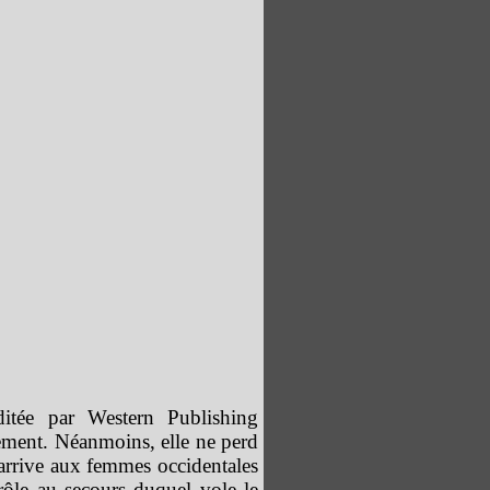
tée par Western Publishing
ment. Néanmoins, elle ne perd
ui arrive aux femmes occidentales
rôle au secours duquel vole le