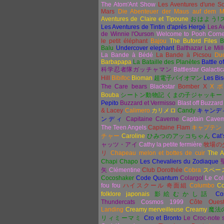
The Atom'Ant Show
Les Aventures d'une So
Mars
Die Abenteuer der Maus auf dem M
Aventures de Claire et Tipoune
おはよ
う
!
Les Aventures de Tintin d'après Hergé
Les A
de Winnie l'Ourson
Welcome to Pooh Corn
le petit éléphant
Bajou
The Buford Files
B
Balu
Undercover elephant
Balthazar Le Mill
La Bande à Bédé
La Bande à Picsou
Duc
Barbapapa
La Bataille des Planètes
Battle o
科学忍者隊ガッチャマン
Battlestar Galactic
Hill
Bibifoc
Bioman
超電子バイオマン
Les Bi
The Care bears
Blackstar
Bomber X
X
Bouba
シートン動物記 くまの子ジャッキー
Pepito
Buzzard et Vermisso
Blast off Buzzard
& Lacey
Calimero
カリメロ
Candy
キャンデ
ンディ
Capitaine Caverne
Captain Cave
The Teen Angels
Capitaine Flam
キャプテン
チャー
Caroline
ひみつのアッコちゃん
Cat’
ャッツ・アイ
Cathy la petite fermière
牧場の
リ
Chapeau melon et bottes de cuir
The A
Chapi Chapo
Les Chevaliers du Zodiaque
矢
Clémentine
Club Dorothée
Cobra
スペー
Cocoshaker
Code Quantum
Colargol
Le Col
fou fou
ハイスクール
奇面組
Columbo
Co
folklore japonais
影絵むかし話
Co
Thundercats
Cosmos 1999
Côte Oues
Landing
Creamy merveilleuse Creamy
魔法
リィミーマミ
Cro et Bronto
Le Croc-note