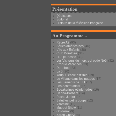
Présentation
Dédicaces
Éditorial
Histoire de la télévision française
Au Programme...
Récré A2
(93)
Séries américaines
(46)
L'Île aux Enfants
(38)
Club Dorothée
(34)
FR3 jeunesse
(33)
Les Visiteurs du mercredi et de Noël
(32)
Croque Vacances
(23)
Dorothée
(23)
La 5
(20)
Youpi ! l'école est finie
(19)
Le Village dans les nuages
(17)
Les Samedis de TF1
(17)
Les Schtroumpfs
(16)
Speakerines et interludes
(16)
Hanna-Barbera
(14)
Poche Junior
(14)
Salut les petits Loups
(12)
Vitamine
(12)
Muppet Show
(11)
Goldorak
(9)
Karen Cheryl
(8)