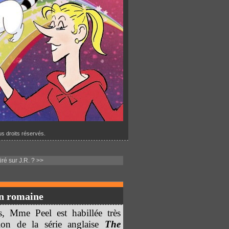
s droits réservés.
iré sur J.R. ? >>
on romaine
s, Mme Peel est habillée très
tion de la série anglaise
The