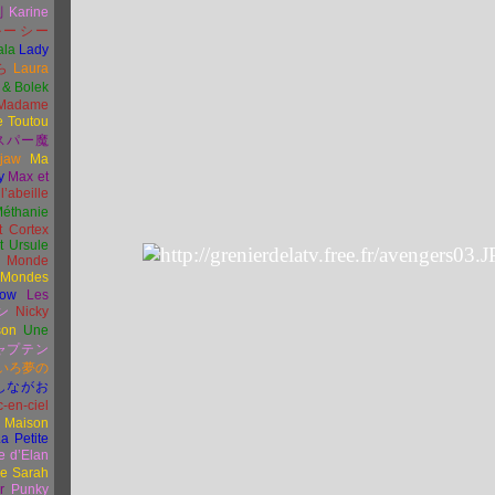
刻
Karine
ルーシー
ala
Lady
ら
Laura
 & Bolek
Madame
e Toutou
スパー魔
rjaw
Ma
y
Max et
l’abeille
éthanie
t Cortex
 Ursule
 Monde
 Mondes
ow
Les
ン
Nicky
son
Une
ャプテン
いろ夢の
しながお
-en-ciel
e Maison
a Petite
e d’Elan
se Sarah
r
Punky