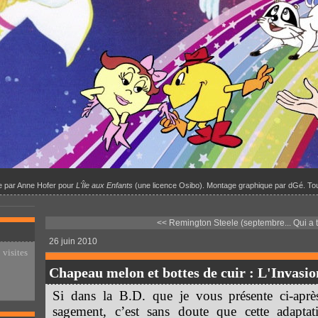
ale par Anne Hofer pour
L'Île aux Enfants
(une licence Osibo). Montage graphique par dGé. Tou
<< Remington Steele (septembre...
Qui a t
26 juin 2010
 visites
Chapeau melon et bottes de cuir : L'Invasi
Si dans la B.D. que je vous présente ci-aprè
sagement, c’est sans doute que cette adapta