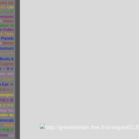
uris sur
ars
Les
スパンク
ventures
er
Babar
alour et
e-Pattes
k Tales
f Planets
a
Benny
sounours
ボンバー
Bucky &
Cagney
ィ・キャ
man and
・
フュー
s Eye
キ
少女カト
vengers
聖闘士星
スコブラ
lège fou
ntes du
smocats
t
Knots
の天使ク
 show
La