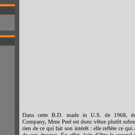
Dans cette B.D. made in U.S. de 1968, édi
Company, Mme Peel est donc vêtue plutôt sobre
rien de ce qui fait son intérêt : elle reflète ce q
de son époque. En effet, loin d’être le second 