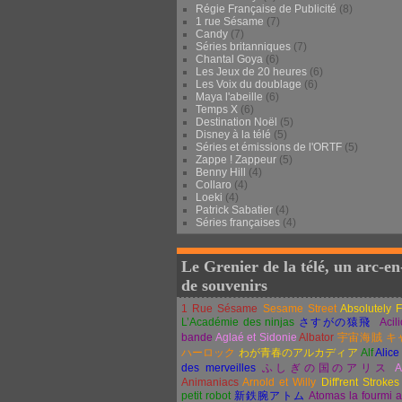
Régie Française de Publicité
(8)
1 rue Sésame
(7)
Candy
(7)
Séries britanniques
(7)
Chantal Goya
(6)
Les Jeux de 20 heures
(6)
Les Voix du doublage
(6)
Maya l'abeille
(6)
Temps X
(6)
Destination Noël
(5)
Disney à la télé
(5)
Séries et émissions de l'ORTF
(5)
Zappe ! Zappeur
(5)
Benny Hill
(4)
Collaro
(4)
Loeki
(4)
Patrick Sabatier
(4)
Séries françaises
(4)
Le Grenier de la télé, un arc-en
de souvenirs
1 Rue Sésame
Sesame Street
Absolutely 
L’Académie des ninjas
さすがの猿飛
Acil
bande
Aglaé et Sidonie
Albator
宇宙海賊
キ
ハーロック
わが青春のアルカディア
Alf
Alice
des merveilles
ふしぎの国のアリス
A
Animaniacs
Arnold et Willy
Diff'rent Strokes
petit robot
新鉄腕アトム
Atomas la fourmi 