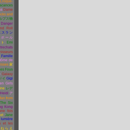
Croque-
acances
as
Dame
ocks and
ルプス物
Danger
nd Roll
.
スラン
ンボール
イト
Emi
trechats
hisseurs
 Famille
tôme de
uisses
家
Les Fous
e
Galaxy
ジイ
Gigi
en Girls
ine
レデ
Heidi
ア
an from
The Six
ng Kong
 une fois
et
Jane
 lumière
 et les
ねらえ