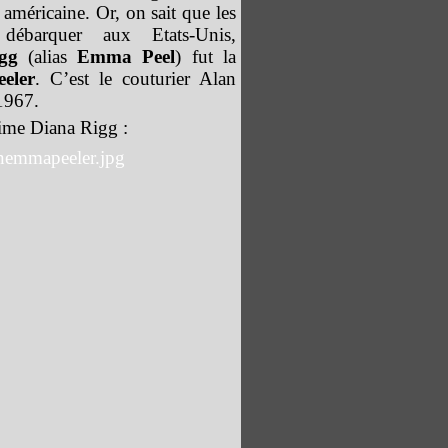
t américaine. Or, on sait que les
 débarquer aux Etats-Unis,
gg
(alias
Emma Peel
) fut la
eler
. C’est le couturier Alan
 1967.
lime Diana Rigg :