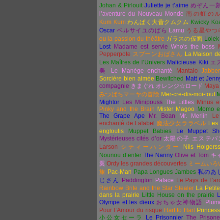
Johan & Pirlouit
Juliette je t’aime
めぞん一
l’aventure du Nouveau Monde
南の虹の
Kum Kum
わんぱく大昔クムクム
Kwicky Ko
Oscar
ベルサイユのばら
Lamu
うる星やつ
ou la passion du théâtre
ガラスの仮面
Lolek
Lost
Madame est servie
Who's the boss
Pepperpote
スプーンおばさん
La Maison d
Les Maîtres de l’Univers
Malicieuse Kiki
エ
美
Le Manège enchanté
Mantalo
Jabbe
Sorcière bien aimée
Bewitched
Matt et Jenn
compagnie
きまぐれ
オレンジ☆ロード
Maya 
みつばちマーヤの冒険
Mer-cre-dis-moi-tout
M
Mightor
Les Minipouss
The Littles
Minus e
Pinky and the Brain
Mister Magoo
Momo et
The Grape Ape
Mr. Bean
Mr. Merlin
Le
enchanté de Lalabel
魔法少女ララベル
Les
engloutis
Muppet Babies
Le Muppet Sh
Mystérieuses cités d’or
太陽の子
エステバ
Larson
シティーハンター
Nils Holgers
Nounou d’enfer
The Nanny
Olive et Tom
キ
翼
Ordy les grandes découvertes
ミームいろ
旅
Pac-Man
Papa Longues Jambes
私のあ
じさん
Paddington
Palace
Le Pays de l’arc
Rainbow Brite and the Star Stealer
La Petit
dans la prairie
Little House on the prairie
L
Olympe et les dieux
おちゃ女神物語
Plum
Pour l’Amour du risque
Hart to Hart
Princes
小公女セーラ
Le Prisonnier
The Prisone