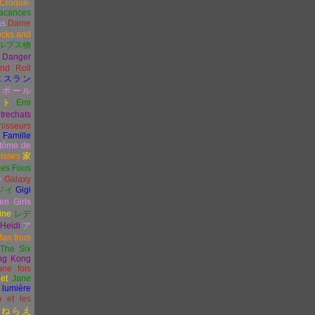
Croque-
acances
as
Dame
ocks and
ルプス物
Danger
nd Roll
.
スラン
ンボール
イト
Emi
trechats
hisseurs
 Famille
tôme de
uisses
家
Les Fous
e
Galaxy
ジイ
Gigi
en Girls
ine
レデ
Heidi
ア
an from
The Six
ng Kong
 une fois
et
Jane
 lumière
 et les
ねらえ