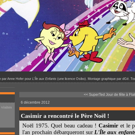
ale par Anne Hofer pour
L'Île aux Enfants
(une licence Osibo). Montage graphique par dGé. Tou
<< SuperTed
Jour de fête à Fl
6 décembre 2012
 visites
Casimir a rencontré le Père Noël !
Noël 1975. Quel beau cadeau !
Casimir
et le 
l'an prochain débarqueront sur
L'Île aux enfant