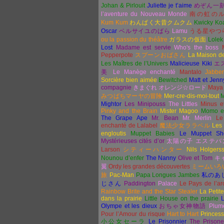
Johan & Pirlouit
Juliette je t’aime
めぞん一
l’aventure du Nouveau Monde
南の虹の
Kum Kum
わんぱく大昔クムクム
Kwicky Ko
Oscar
ベルサイユのばら
Lamu
うる星やつ
ou la passion du théâtre
ガラスの仮面
Lolek
Lost
Madame est servie
Who's the boss
Pepperpote
スプーンおばさん
La Maison d
Les Maîtres de l’Univers
Malicieuse Kiki
エ
美
Le Manège enchanté
Mantalo
Jabbe
Sorcière bien aimée
Bewitched
Matt et Jenn
compagnie
きまぐれ
オレンジ☆ロード
Maya 
みつばちマーヤの冒険
Mer-cre-dis-moi-tout
M
Mightor
Les Minipouss
The Littles
Minus e
Pinky and the Brain
Mister Magoo
Momo et
The Grape Ape
Mr. Bean
Mr. Merlin
Le
enchanté de Lalabel
魔法少女ララベル
Les
engloutis
Muppet Babies
Le Muppet Sh
Mystérieuses cités d’or
太陽の子
エステバ
Larson
シティーハンター
Nils Holgers
Nounou d’enfer
The Nanny
Olive et Tom
キ
翼
Ordy les grandes découvertes
ミームいろ
旅
Pac-Man
Papa Longues Jambes
私のあ
じさん
Paddington
Palace
Le Pays de l’arc
Rainbow Brite and the Star Stealer
La Petit
dans la prairie
Little House on the prairie
L
Olympe et les dieux
おちゃ女神物語
Plum
Pour l’Amour du risque
Hart to Hart
Princes
小公女セーラ
Le Prisonnier
The Prisone