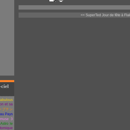
<< SuperTed
Jour de fête à Fl
-ciel
Fabulous
ion et sa
ャプテン
 au Pays
muse 3
Astro le
atomique