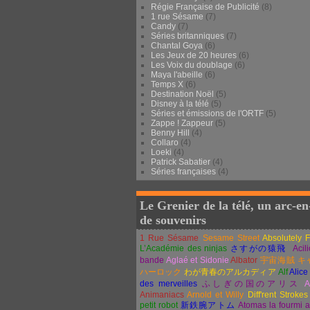
Régie Française de Publicité
(8)
1 rue Sésame
(7)
Candy
(7)
Séries britanniques
(7)
Chantal Goya
(6)
Les Jeux de 20 heures
(6)
Les Voix du doublage
(6)
Maya l'abeille
(6)
Temps X
(6)
Destination Noël
(5)
Disney à la télé
(5)
Séries et émissions de l'ORTF
(5)
Zappe ! Zappeur
(5)
Benny Hill
(4)
Collaro
(4)
Loeki
(4)
Patrick Sabatier
(4)
Séries françaises
(4)
Le Grenier de la télé, un arc-en
de souvenirs
1 Rue Sésame
Sesame Street
Absolutely 
L’Académie des ninjas
さすがの猿飛
Acil
bande
Aglaé et Sidonie
Albator
宇宙海賊
キ
ハーロック
わが青春のアルカディア
Alf
Alice
des merveilles
ふしぎの国のアリス
A
Animaniacs
Arnold et Willy
Diff'rent Strokes
petit robot
新鉄腕アトム
Atomas la fourmi 