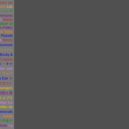
uris sur
ars
Les
スパンク
ventures
er
Babar
alour et
e-Pattes
k Tales
f Planets
a
Benny
sounours
ボンバー
Bucky &
Cagney
ィ・キャ
man and
・
フュー
s Eye
キ
少女カト
vengers
聖闘士星
スコブラ
lège fou
ntes du
smocats
t
Knots
の天使ク
 show
La