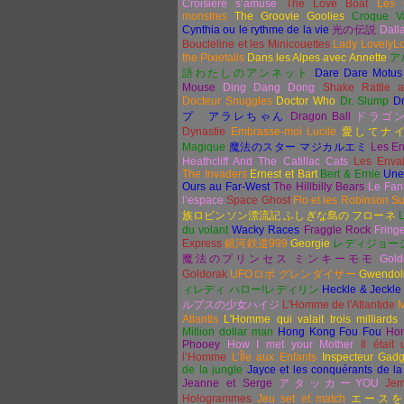
Croisière s’amuse
The Love Boat
Les 
monstres
The Groovie Goolies
Croque V
Cynthia ou le rythme de la vie
光の伝説
Dall
Boucleline et les Minicouettes
Lady LovelyL
the Pixietails
Dans les Alpes avec Annette
ア
語わたしのアンネット
Dare Dare Motus
Mouse
Ding Dang Dong
Shake Rattle a
Docteur Snuggles
Doctor Who
Dr. Slump
Dr
プ
アラレちゃん
Dragon Ball
ドラゴ
Dynastie
Embrasse-moi Lucile
愛してナ
Magique
魔法のスター マジカルエミ
Les En
Heathcliff And The Catillac Cats
Les Enva
The Invaders
Ernest et Bart
Bert & Ernie
Une
Ours au Far-West
The Hillbilly Bears
Le Fan
l’espace
Space Ghost
Flo et les Robinson S
族ロビンソン漂流記 ふしぎな島の フローネ
du volant
Wacky Races
Fraggle Rock
Fring
Express
銀河鉄道
999
Georgie
レディジョー
魔法のプリンセス ミンキ
ーモモ
Gold
Goldorak
UFO
ロボ
グレンダイザー
Gwendol
ィレディ ハロー
!
レディリン
Heckle & Jeckle
ルプスの少女ハイジ
L'Homme de l'Atlantide
M
Atlantis
L'Homme qui valait trois milliards
Million dollar man
Hong Kong Fou Fou
Ho
Phooey
How I met your Mother
Il était
l’Homme
L’Île aux Enfants
Inspecteur Gadg
de la jungle
Jayce et les conquérants de la
Jeanne et Serge
アタッカー
YOU
Jem
Hologrammes
Jeu set et match
エースを