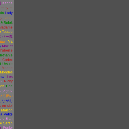
刻
Karine
ルーシー
ala
Lady
ら
Laura
 & Bolek
Madame
e Toutou
スパー魔
rjaw
Ma
y
Max et
l’abeille
éthanie
t Cortex
 Ursule
 Monde
 Mondes
ow
Les
ン
Nicky
son
Une
ャプテン
いろ夢の
しながお
-en-ciel
e Maison
a Petite
e d’Elan
se Sarah
r
Punky