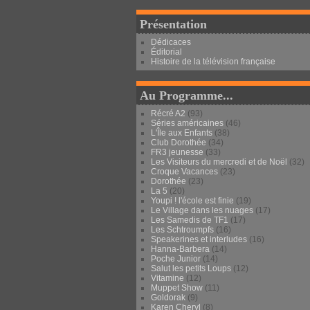
Présentation
Dédicaces
Éditorial
Histoire de la télévision française
Au Programme...
Récré A2
(93)
Séries américaines
(46)
L'Île aux Enfants
(38)
Club Dorothée
(34)
FR3 jeunesse
(33)
Les Visiteurs du mercredi et de Noël
(32)
Croque Vacances
(23)
Dorothée
(23)
La 5
(20)
Youpi ! l'école est finie
(19)
Le Village dans les nuages
(17)
Les Samedis de TF1
(17)
Les Schtroumpfs
(16)
Speakerines et interludes
(16)
Hanna-Barbera
(14)
Poche Junior
(14)
Salut les petits Loups
(12)
Vitamine
(12)
Muppet Show
(11)
Goldorak
(9)
Karen Cheryl
(8)