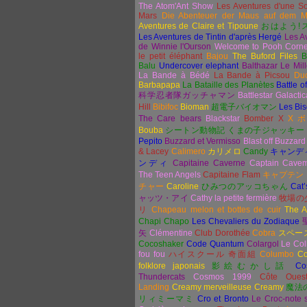
The Atom'Ant Show
Les Aventures d'une So
Mars
Die Abenteuer der Maus auf dem M
Aventures de Claire et Tipoune
おはよ
う
!
Les Aventures de Tintin d'après Hergé
Les A
de Winnie l'Ourson
Welcome to Pooh Corn
le petit éléphant
Bajou
The Buford Files
B
Balu
Undercover elephant
Balthazar Le Mill
La Bande à Bédé
La Bande à Picsou
Duc
Barbapapa
La Bataille des Planètes
Battle o
科学忍者隊ガッチャマン
Battlestar Galactic
Hill
Bibifoc
Bioman
超電子バイオマン
Les Bi
The Care bears
Blackstar
Bomber X
X
Bouba
シートン動物記 くまの子ジャッキー
Pepito
Buzzard et Vermisso
Blast off Buzzard
& Lacey
Calimero
カリメロ
Candy
キャンデ
ンディ
Capitaine Caverne
Captain Cave
The Teen Angels
Capitaine Flam
キャプテン
チャー
Caroline
ひみつのアッコちゃん
Cat’
ャッツ・アイ
Cathy la petite fermière
牧場の
リ
Chapeau melon et bottes de cuir
The A
Chapi Chapo
Les Chevaliers du Zodiaque
矢
Clémentine
Club Dorothée
Cobra
スペー
Cocoshaker
Code Quantum
Colargol
Le Col
fou fou
ハイスクール
奇面組
Columbo
Co
folklore japonais
影絵むかし話
Co
Thundercats
Cosmos 1999
Côte Oues
Landing
Creamy merveilleuse Creamy
魔法
リィミーマミ
Cro et Bronto
Le Croc-note