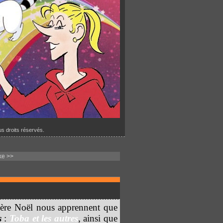
s droits réservés.
ake >>
père Noël nous apprennent que
s
:
Toba et les autres
, ainsi que