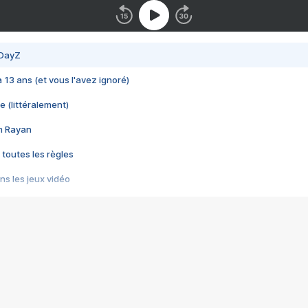
 DayZ
 a 13 ans (et vous l'avez ignoré)
e (littéralement)
im Rayan
 toutes les règles
s les jeux vidéo
us choquant de Rockstar ? - Le scandale BULLY
e plus moche de Steam
du RÊVE tourne au CAUCHEMAR
pendant 8 heures
it… à tort