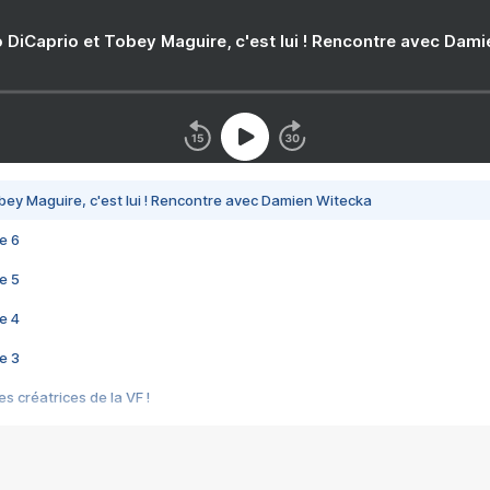
 DiCaprio et Tobey Maguire, c'est lui ! Rencontre avec Dam
bey Maguire, c'est lui ! Rencontre avec Damien Witecka
e 6
e 5
e 4
e 3
s créatrices de la VF !
e 2
e 1